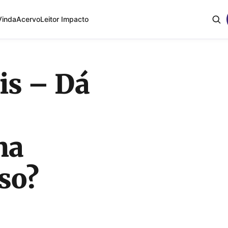
Vinda
Acervo
Leitor Impacto
is – Dá
na
so?