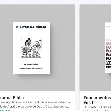
tar na Bíblia
Fundamentos p
Vol. II
re o significado do altar na Bíblia e sua importância
da de Abraão e do povo de Deus. Descubra como
FUNDAMENTOS PARA
tar altares hoje.