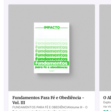
Fundamentos Para Fé e Obediência -
O Al
Vol. III
Explo
na vi
FUNDAMENTOS PARA FÉ E OBEDIÊNCIAVolume III - O
levan