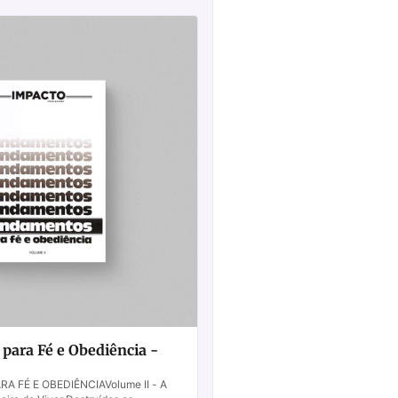
ara Fé e Obediência -
 FÉ E OBEDIÊNCIAVolume II - A