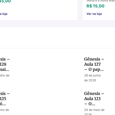
45,00
Velha e a Nova Mane
fundamentos, que po
R$ 15,00
Temos o prazer...
a loja
Ver na loja
sis –
Gênesis –
 128
Aula 127
mais
– O papel
reendente
Profético
ulho de
28 de junho
ão
de Jacó
de 2026
 por
em
abençoar
sis –
Gênesis –
os filhos
125
Aula 123
có
– O
a
desafio
unho de
24 de maio de
de ser
2026