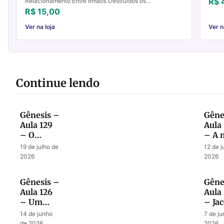
R$ 
Relacionamento Entre Irmãos Destruídos os
fundamentos, que poderá fazer o justo? Salmos 11.3
R$ 15,00
Temos o prazer de...
Ver na loja
Ver n
Continue lendo
Gênesis –
Gêne
Aula 129
Aula
– O
– A 
Mistério
surp
19 de julho de
12 de j
dos dois
bênç
2026
2026
Filhos
dada
Abençoados
Jacó
Gênesis –
Gêne
Aula 126
Aula 
– Um
– Ja
modelo
revel
14 de junho
7 de j
de bênção
seus
de 2026
2026