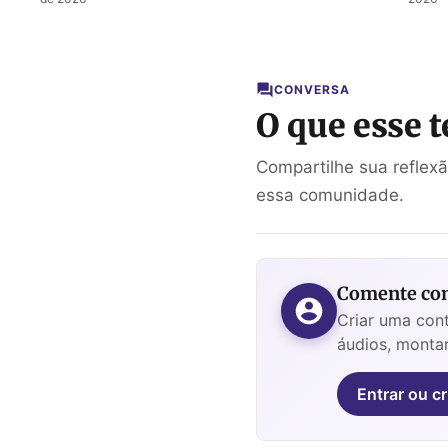
para a
últi
próxima
desej
geração
José
CONVERSA
O que esse t
Compartilhe sua reflex
essa comunidade.
Comente com
Criar uma cont
áudios, montar
Entrar ou cr