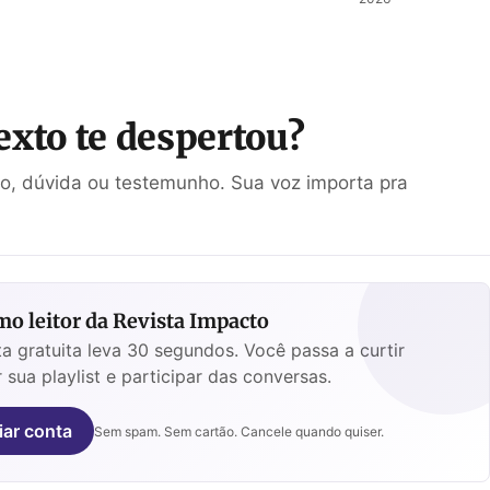
mos
peregrino
os a
no Egito
exto te despertou?
ão, dúvida ou testemunho. Sua voz importa pra
o leitor da Revista Impacto
a gratuita leva 30 segundos. Você passa a curtir
 sua playlist e participar das conversas.
iar conta
Sem spam. Sem cartão. Cancele quando quiser.