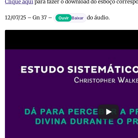
Clique aqui
para fazer o download do esboço correspo
12/07/25 – Gn 37 –
do áudio.
Ouvir
Baixar