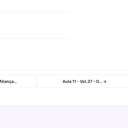
 Aliança…
Aula 11 - Vol.37 - O… →