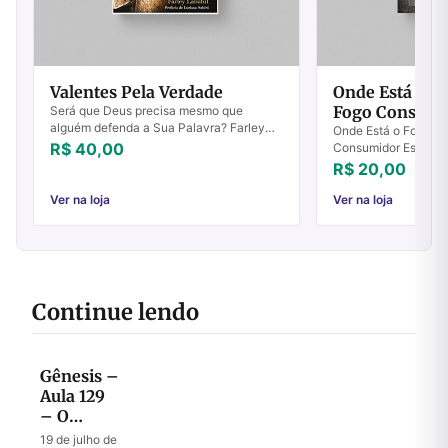
Valentes Pela Verdade
Onde Está o Fo
Fogo Consumi
Será que Deus precisa mesmo que
alguém defenda a Sua Palavra? Farley
Onde Está o Fogo? – 
Labatut defende que a questão não é se
R$ 40,00
Consumidor Essa pro
Deus precisa, mas se Ele deseja que
versículo do Antigo
R$ 20,00
defendamos as...
conhecida. Bem men
entretanto, é...
Ver na loja
Ver na loja
Continue lendo
Gênesis –
Aula 129
– O
Mistério
19 de julho de