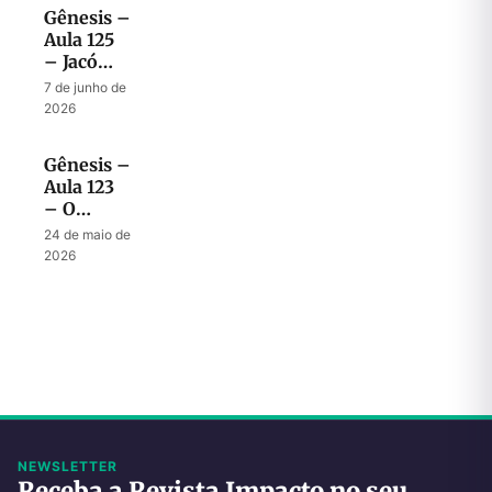
próxima
Gênesis –
geração
Aula 125
– Jacó
revela
7 de junho de
seus
2026
últimos
desejos a
Gênesis –
José
Aula 123
– O
desafio
24 de maio de
de ser
2026
peregrino
no Egito
NEWSLETTER
Receba a Revista Impacto no seu