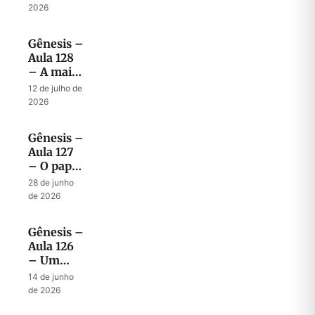
dos dois
2026
Filhos
Abençoados
Gênesis –
Aula 128
– A mais
surpreendente
12 de julho de
bênção
2026
dada por
Jacó
Gênesis –
Aula 127
– O papel
Profético
28 de junho
de Jacó
de 2026
em
abençoar
Gênesis –
os filhos
Aula 126
– Um
modelo
14 de junho
de bênção
de 2026
para a