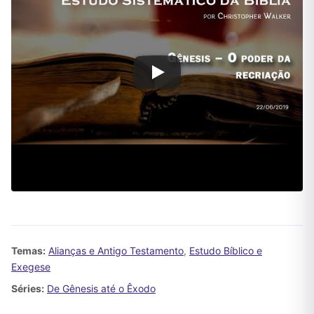
Temas:
Alianças e Antigo Testamento
,
Estudo Bíblico e
Exegese
Séries:
De Gênesis até o Êxodo