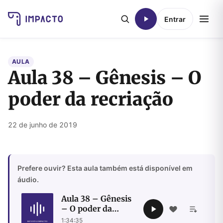
Entrar
AULA
Aula 38 – Gênesis – O
poder da recriação
22 de junho de 2019
Prefere ouvir? Esta aula também está disponível em
áudio.
Aula 38 – Gênesis
– O poder da
recriação
1:34:35