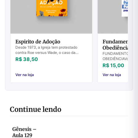
Espirito de Adoção
Fundamentos P
Obediência - V
Desde 1973, a Igreja tem protestado
contra Roe versus Wade, o caso da
FUNDAMENTOS PAR
Suprema Corte dos EUA que declara o
R$ 38,50
OBEDIÊNCIAVolume IV
aborto sob demanda como um direito. A
Destruídos os funda
R$ 15,00
Igreja recebe...
fazer o justo? Salmo
de apresentar es...
Ver na loja
Ver na loja
Continue lendo
Gênesis –
Aula 129