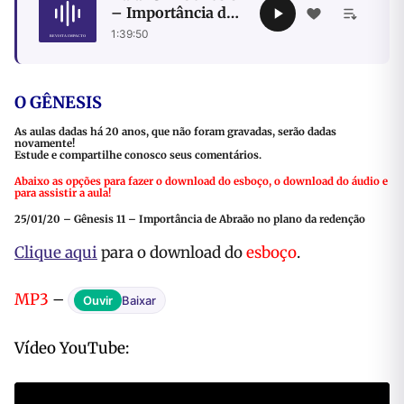
– Importância de
Abraão no plano
1:39:50
da redenção
O GÊNESIS
As aulas dadas há 20 anos, que não foram gravadas, serão dadas
novamente!
Estude e compartilhe conosco seus comentários.
Abaixo as opções para fazer o download do esboço, o download do áudio e
para assistir a aula!
25/01/20 – Gênesis 11 – Importância de Abraão no plano da redenção
Clique aqui
para o download do
esboço
.
MP3
–
Ouvir
Baixar
Vídeo YouTube: