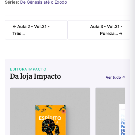
Séries:
De Gênesis até o Êxodo
← Aula 2 - Vol.31 -
Aula 3 - Vol.31 -
Três…
Pureza… →
EDITORA IMPACTO
Da loja Impacto
Ver tudo
↗