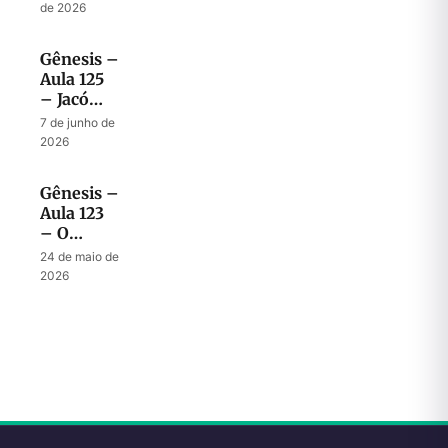
de bênção
de 2026
para a
próxima
Gênesis –
geração
Aula 125
– Jacó
revela
7 de junho de
seus
2026
últimos
desejos a
Gênesis –
José
Aula 123
– O
desafio
24 de maio de
de ser
2026
peregrino
no Egito