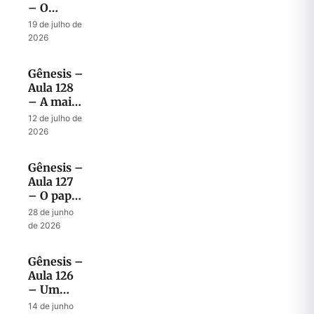
– O
Mistério
19 de julho de
dos dois
2026
Filhos
Abençoados
Gênesis –
Aula 128
– A mais
surpreendente
12 de julho de
bênção
2026
dada por
Jacó
Gênesis –
Aula 127
– O papel
Profético
28 de junho
de Jacó
de 2026
em
abençoar
Gênesis –
os filhos
Aula 126
– Um
modelo
14 de junho