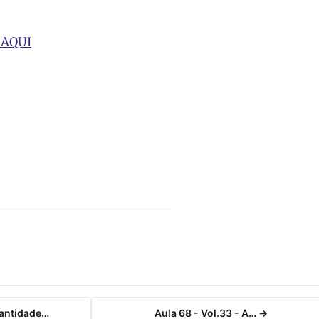
 AQUI
Santidade…
Aula 68 - Vol.33 - A… →