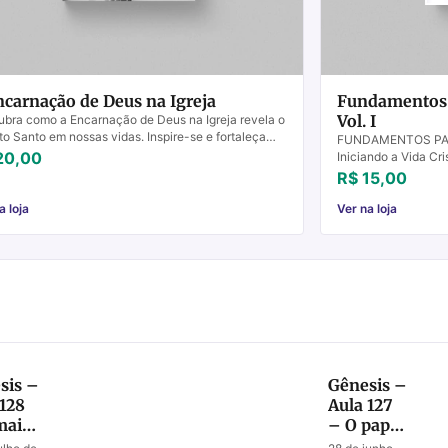
ncarnação de Deus na Igreja
Fundamentos P
Vol. I
bra como a Encarnação de Deus na Igreja revela o
ito Santo em nossas vidas. Inspire-se e fortaleça
FUNDAMENTOS PARA
é hoje.
20,00
Iniciando a Vida Cr
poderá fazer o just
R$ 15,00
apresen...
a loja
Ver na loja
sis –
Gênesis –
 128
Aula 127
mais
– O papel
reendente
Profético