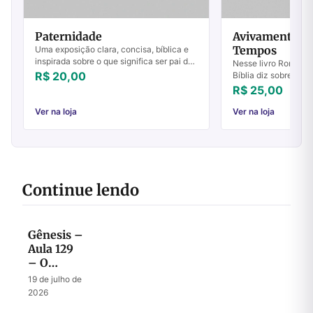
Paternidade
Avivamento d
Tempos
Uma exposição clara, concisa, bíblica e
inspirada sobre o que significa ser pai do
Nesse livro Ron Can
ponto de vista de Deus. Um clássico
R$ 20,00
Bíblia diz sobre o a
indispensável para todos os pais, jove...
tempos. "De fato, t
R$ 25,00
quando um pastor a
perguntou ...
Ver na loja
Ver na loja
Continue lendo
Gênesis –
Aula 129
– O
Mistério
19 de julho de
dos dois
2026
Filhos