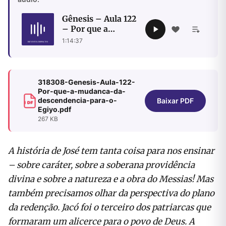
Gênesis – Aula 122
– Por que a
mudança da
1:14:37
descendência para
o Egito
318308-Genesis-Aula-122-
Por-que-a-mudanca-da-
descendencia-para-o-
Baixar PDF
Egiyo.pdf
267 KB
A história de José tem tanta coisa para nos ensinar
– sobre caráter, sobre a soberana providência
divina e sobre a natureza e a obra do Messias! Mas
também precisamos olhar da perspectiva do plano
da redenção. Jacó foi o terceiro dos patriarcas que
formaram um alicerce para o povo de Deus. A