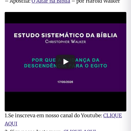
– Apostila:
O Altar na Bíblia
– por Harold Walker
1.Se inscreva em nosso canal do Youtube:
CLIQUE
AQUI