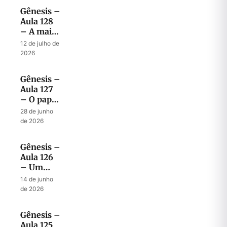
Abençoados
Gênesis –
Aula 128
– A mais
surpreendente
12 de julho de
bênção
2026
dada por
Jacó
Gênesis –
Aula 127
– O papel
Profético
28 de junho
de Jacó
de 2026
em
abençoar
Gênesis –
os filhos
Aula 126
– Um
modelo
14 de junho
de bênção
de 2026
para a
próxima
Gênesis –
geração
Aula 125