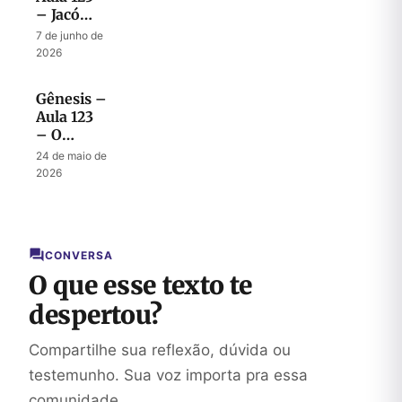
– Jacó
revela
7 de junho de
seus
2026
últimos
desejos a
Gênesis –
José
Aula 123
– O
desafio
24 de maio de
de ser
2026
peregrino
no Egito
CONVERSA
O que esse texto te
despertou?
Compartilhe sua reflexão, dúvida ou
testemunho. Sua voz importa pra essa
comunidade.